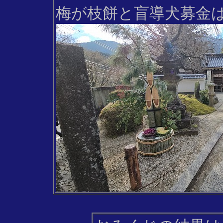
梅が枝餅と盲導犬募金