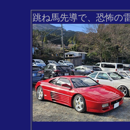
跳ね馬先導で、恐怖の