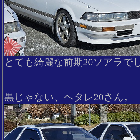
とても綺麗な前期20ソアラで
黒じゃない、ヘタレ20さん。