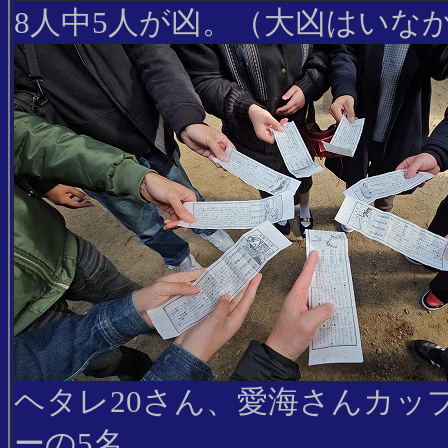
8人中5人が凶。（大凶はいな
ヘタレ20さん、愛海さんカッ
ーの5名