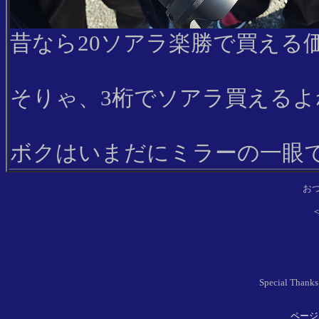
昔なら20ソアラ楽勝で買える
そりゃ、3桁でソアラ買えるよ
ボクはいまだにミラーの一眼で
お
Special T
ページ